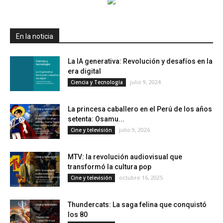
En la noticia
La IA generativa: Revolución y desafíos en la
era digital
julio 9, 2024
Ciencia y Tecnología
La princesa caballero en el Perú de los años
setenta: Osamu...
julio 9, 2026
Cine y televisión
MTV: la revolución audiovisual que
transformó la cultura pop
octubre 16, 2025
Cine y televisión
Thundercats: La saga felina que conquistó
los 80