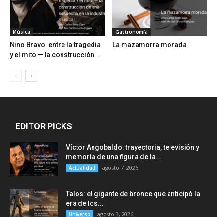
Música
Gastronomía
Nino Bravo: entre la tragedia
La mazamorra morada
y el mito — la construcción...
EDITOR PICKS
Víctor Angobaldo: trayectoria, televisión y
memoria de una figura de la...
agosto 7, 2026
Actualidad
Talos: el gigante de bronce que anticipó la
era de los...
agosto 3, 2026
Universo