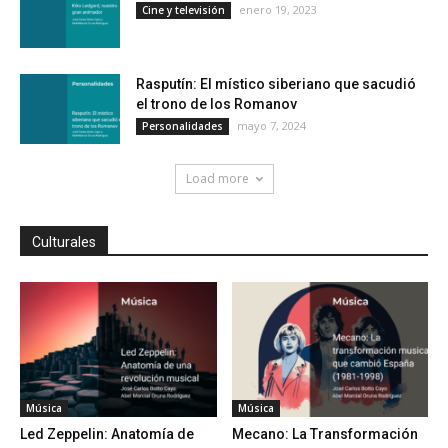
enero 19, 2023
Cine y televisión
Rasputín: El místico siberiano que sacudió
el trono de los Romanov
mayo 7, 2024
Personalidades
Load more
Culturales
Música
Música
Led Zeppelin: Anatomía de
Mecano: La Transformación