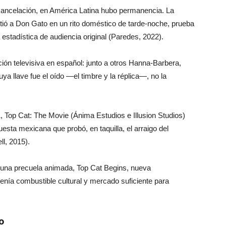
 cancelación, en América Latina hubo permanencia. La
rtió a Don Gato en un rito doméstico de tarde-noche, prueba
a estadística de audiencia original (Paredes, 2022).
ón televisiva en español: junto a otros Hanna-Barbera,
 llave fue el oído —el timbre y la réplica—, no la
11, Top Cat: The Movie (Ánima Estudios e Illusion Studios)
esta mexicana que probó, en taquilla, el arraigo del
l, 2015).
ó una precuela animada, Top Cat Begins, nueva
tenía combustible cultural y mercado suficiente para
o