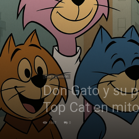
Cine y televisión
Don Gato y su pa
Top Cat en mito
1667
0