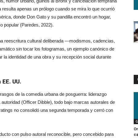
dios, humor urbano, guiños al Bronx y cancelación temprana
ía resulta apenas un prólogo cuando se mira lo que ocurrió
américa, donde Don Gato y su pandilla encontró un hogar,
o popular (Paredes, 2022).
e una reescritura cultural deliberada —modismos, cadencias,
ramático sin tocar los fotogramas, un ejemplo canónico de
r la identidad de una obra y su recepción social durante
 EE. UU.
rasgos de la comedia urbana de posguerra: liderazgo
a autoridad (Officer Dibble), todo bajo marcas autorales de
ratings no consolidó una segunda temporada y cerró con
G
Or
oducto con pulso autoral reconocible, pero concebido para
ca