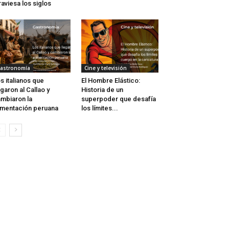
raviesa los siglos
astronomía
Cine y televisión
s italianos que
El Hombre Elástico:
egaron al Callao y
Historia de un
mbiaron la
superpoder que desafía
imentación peruana
los límites...