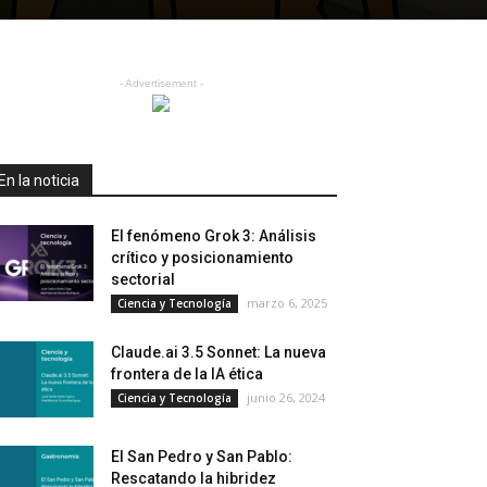
- Advertisement -
En la noticia
El fenómeno Grok 3: Análisis
crítico y posicionamiento
sectorial
marzo 6, 2025
Ciencia y Tecnología
Claude.ai 3.5 Sonnet: La nueva
frontera de la IA ética
junio 26, 2024
Ciencia y Tecnología
El San Pedro y San Pablo:
Rescatando la hibridez