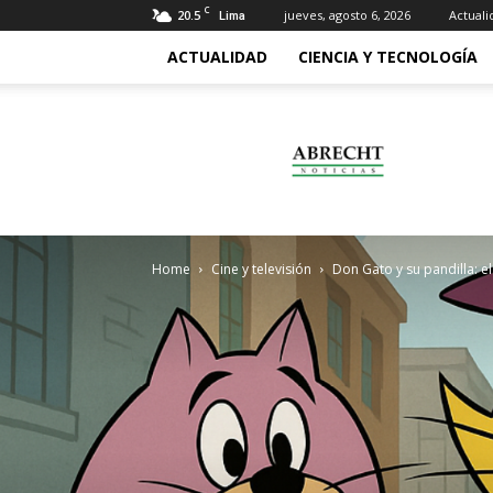
C
20.5
jueves, agosto 6, 2026
Actuali
Lima
ACTUALIDAD
CIENCIA Y TECNOLOGÍA
Abrecht
Home
Cine y televisión
Don Gato y su pandilla: el