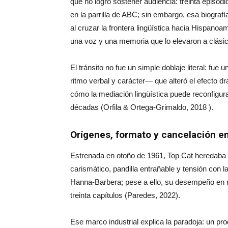
que no logró sostener audiencia: treinta episo
en la parrilla de ABC; sin embargo, esa biograf
al cruzar la frontera lingüística hacia Hispano
una voz y una memoria que lo elevaron a clásic
El tránsito no fue un simple doblaje literal: fu
ritmo verbal y carácter— que alteró el efecto d
cómo la mediación lingüística puede reconfigura
décadas (Orfila & Ortega-Grimaldo, 2018 ).
Orígenes, formato y cancelación en
Estrenada en otoño de 1961, Top Cat heredaba 
carismático, pandilla entrañable y tensión con l
Hanna-Barbera; pese a ello, su desempeño en 
treinta capítulos (Paredes, 2022).
Ese marco industrial explica la paradoja: un pr