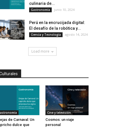
culinaria de...
junio 10, 2024
Gastronomía
Perú en la encrucijada digital:
El desafío de la robótica y...
agosto 14, 2024
Ciencia y Tecnología
Load more
Culturales
astronomía
Cine y televisión
ejas de Carnaval: Un
Cosmos: un viaje
pricho dulce que
personal