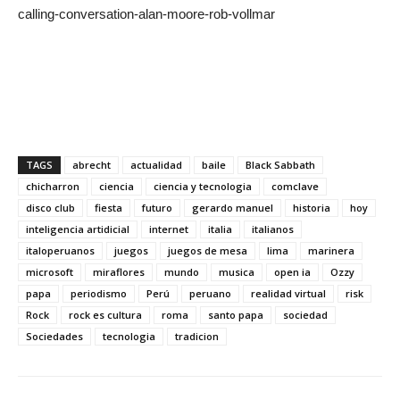
calling-conversation-alan-moore-rob-vollmar
TAGS
abrecht
actualidad
baile
Black Sabbath
chicharron
ciencia
ciencia y tecnologia
comclave
disco club
fiesta
futuro
gerardo manuel
historia
hoy
inteligencia artidicial
internet
italia
italianos
italoperuanos
juegos
juegos de mesa
lima
marinera
microsoft
miraflores
mundo
musica
open ia
Ozzy
papa
periodismo
Perú
peruano
realidad virtual
risk
Rock
rock es cultura
roma
santo papa
sociedad
Sociedades
tecnologia
tradicion