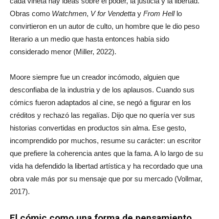
cada viñeta hay ideas sobre el poder, la justicia y la libertad.
Obras como
Watchmen
,
V for Vendetta
y
From Hell
lo
convirtieron en un autor de culto, un hombre que le dio peso
literario a un medio que hasta entonces había sido
considerado menor (Miller, 2022).
Moore siempre fue un creador incómodo, alguien que
desconfiaba de la industria y de los aplausos. Cuando sus
cómics fueron adaptados al cine, se negó a figurar en los
créditos y rechazó las regalías. Dijo que no quería ver sus
historias convertidas en productos sin alma. Ese gesto,
incomprendido por muchos, resume su carácter: un escritor
que prefiere la coherencia antes que la fama. A lo largo de su
vida ha defendido la libertad artística y ha recordado que una
obra vale más por su mensaje que por su mercado (Vollmar,
2017).
El cómic como una forma de pensamiento