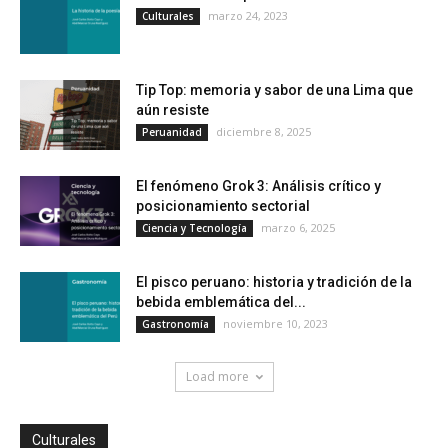
marzo 24, 2023
Culturales
Tip Top: memoria y sabor de una Lima que
aún resiste
diciembre 8, 2025
Peruanidad
El fenómeno Grok 3: Análisis crítico y
posicionamiento sectorial
marzo 6, 2025
Ciencia y Tecnología
El pisco peruano: historia y tradición de la
bebida emblemática del...
noviembre 10, 2023
Gastronomía
Load more
Culturales