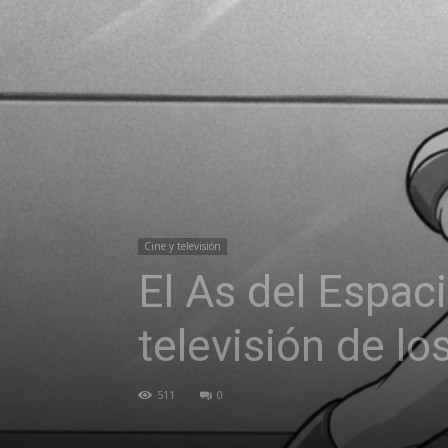
Cine y televisión
El As del Espac
televisión de l
511
0