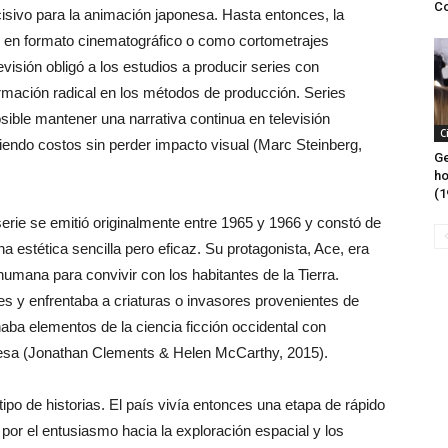
C
ivo para la animación japonesa. Hasta entonces, la
e en formato cinematográfico o como cortometrajes
visión obligó a los estudios a producir series con
ormación radical en los métodos de producción. Series
ble mantener una narrativa continua en televisión
C
iendo costos sin perder impacto visual (Marc Steinberg,
Ge
ho
(1
erie se emitió originalmente entre 1965 y 1966 y constó de
 estética sencilla pero eficaz. Su protagonista, Ace, era
humana para convivir con los habitantes de la Tierra.
es y enfrentaba a criaturas o invasores provenientes de
aba elementos de la ciencia ficción occidental con
onesa (Jonathan Clements & Helen McCarthy, 2015).
ipo de historias. El país vivía entonces una etapa de rápido
or el entusiasmo hacia la exploración espacial y los