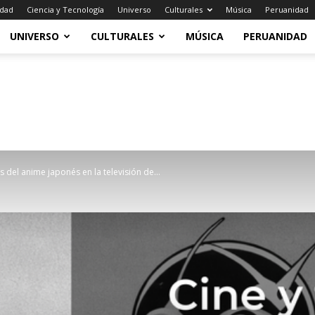
idad
Ciencia y Tecnología
Universo
Culturales
Música
Peruanidad
UNIVERSO
CULTURALES
MÚSICA
PERUANIDAD
s del anime japonés en la televisión de...