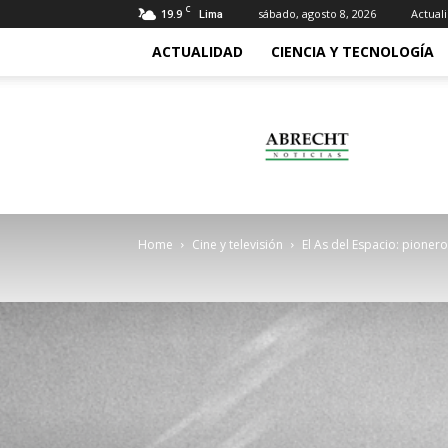
C
19.9
sábado, agosto 8, 2026
Actual
Lima
ACTUALIDAD
CIENCIA Y TECNOLOGÍA
Abrecht
Home
Cine y televisión
El As del Espacio: pionero