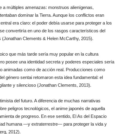
rse a múltiples amenazas: monstruos alienígenas,
ntentaban dominar la Tierra. Aunque los conflictos eran
ntral era claro: el poder debía usarse para proteger a los
 se convertiría en uno de los rasgos característicos del
es (Jonathan Clements & Helen McCarthy, 2015).
ico que más tarde sería muy popular en la cultura
ro posee una identidad secreta y poderes especiales sería
nto animadas como de acción real. Producciones como
el género sentai retomaron esta idea fundamental: el
igilante y silencioso (Jonathan Clements, 2013).
timista del futuro. A diferencia de muchas narrativas
obre peligros tecnológicos, el anime japonés de aquella
amienta de progreso. En ese sentido, El As del Espacio
dad humana —y extraterrestre— para proteger la vida y
erg, 2012).