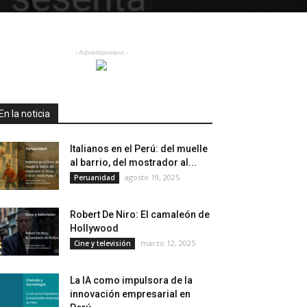
- Advertisement -
En la noticia
Italianos en el Perú: del muelle
al barrio, del mostrador al...
agosto 19, 2025
Peruanidad
Robert De Niro: El camaleón de
Hollywood
marzo 12, 2025
Cine y televisión
La IA como impulsora de la
innovación empresarial en