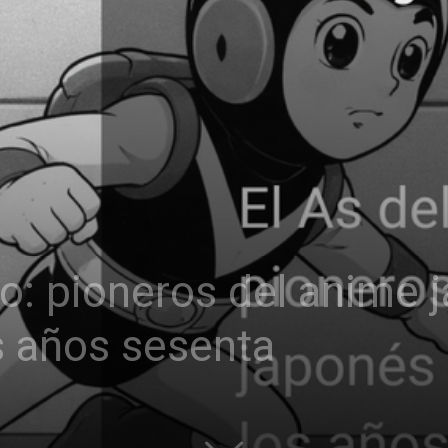
io: pioneros del anime 
os años sesenta