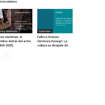
orrecaminos
ine y televisión
Culturales
ne Hackman: el
Fallece Ernesto
mbre detrás del actor
Hermoza Denegri: La
930-2025)
cultura se despide de...