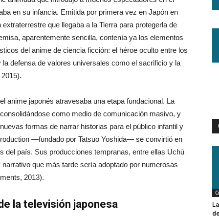
aba en su infancia. Emitida por primera vez en Japón en
 extraterrestre que llegaba a la Tierra para protegerla de
emisa, aparentemente sencilla, contenía ya los elementos
ticos del anime de ciencia ficción: el héroe oculto entre los
a defensa de valores universales como el sacrificio y la
 2015).
el anime japonés atravesaba una etapa fundacional. La
a consolidándose como medio de comunicación masivo, y
evas formas de narrar historias para el público infantil y
 Production —fundado por Tatsuo Yoshida— se convirtió en
tes del país. Sus producciones tempranas, entre ellas Uchū
 y narrativo que más tarde sería adoptado por numerosas
ements, 2013).
C
de la televisión japonesa
La
de