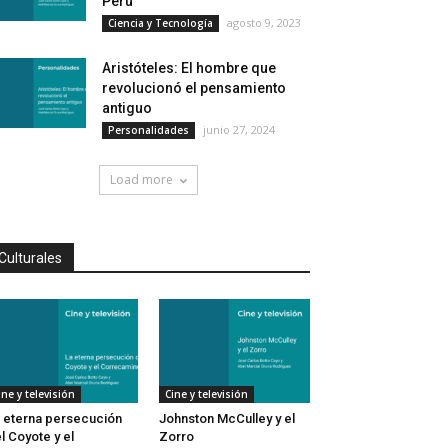
Perú
agosto 9, 2023
Ciencia y Tecnología
Aristóteles: El hombre que
revolucionó el pensamiento
antiguo
junio 27, 2024
Personalidades
Load more
Culturales
ine y televisión
Cine y televisión
 eterna persecución
Johnston McCulley y el
l Coyote y el
Zorro