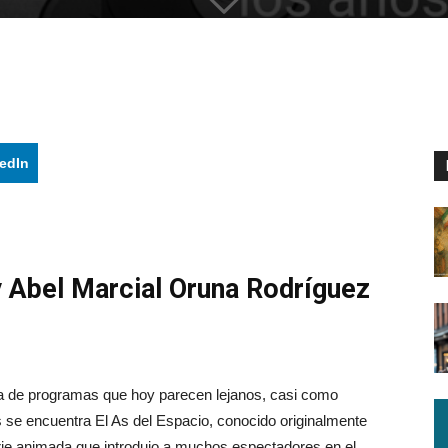
edIn
 Abel Marcial Oruna Rodríguez
llena de programas que hoy parecen lejanos, casi como
s se encuentra El As del Espacio, conocido originalmente
e animada que introdujo a muchos espectadores en el