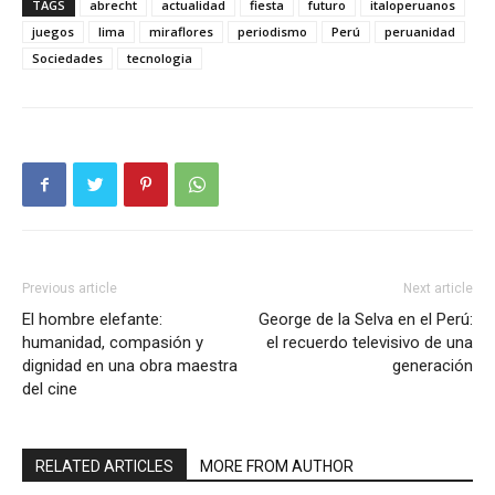
TAGS
abrecht
actualidad
fiesta
futuro
italoperuanos
juegos
lima
miraflores
periodismo
Perú
peruanidad
Sociedades
tecnologia
Previous article
Next article
El hombre elefante:
George de la Selva en el Perú:
humanidad, compasión y
el recuerdo televisivo de una
dignidad en una obra maestra
generación
del cine
RELATED ARTICLES
MORE FROM AUTHOR