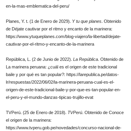
en-la-mas-emblematica-del-peru/
Planes, Y. t. (1 de Enero de 2029).
Y tu que planes
. Obtenido
de Déjate cautivar por el ritmo y encanto de la marinera:
https://www.ytuqueplanes.com/blog-viajero/la-libertad/dejate-
cautivar-por-el-ritmo-y-encanto-de-la-marinera
República, L. (2 de Junio de 2022).
La República
. Obtenido de
La marinera peruana: ¿cuál es el origen de este tradicional
baile y por qué es tan popular?: https://larepublica.pe/datos-
lr/respuestas/2022/06/02/la-marinera-peruana-cual-es-el-
origen-de-este-tradicional-baile-y-por-que-es-tan-popular-en-
el-peru-y-el-mundo-danzas-tipicas-trujillo-evat
TVPerú. (25 de Enero de 2018).
TVPerú
. Obtenido de Conoce
el origen de la marinera:
https://www.tvperu.gob.pe/novedades/concurso-nacional-de-