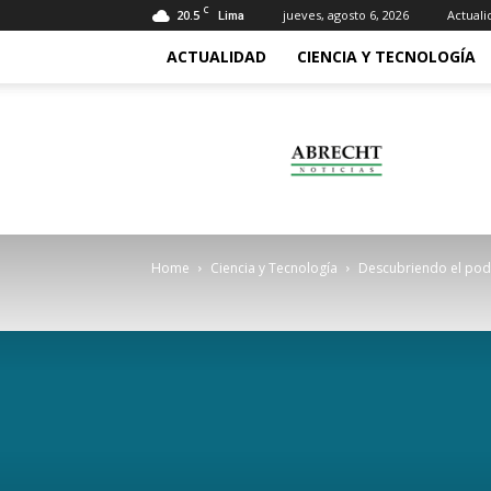
C
20.5
jueves, agosto 6, 2026
Actuali
Lima
ACTUALIDAD
CIENCIA Y TECNOLOGÍA
Abrecht
Home
Ciencia y Tecnología
Descubriendo el pode