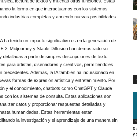
úsica, lectura de textos y muchas otras funciones. Estas
nando la forma en que interactuamos con los sistemas
ando industrias completas y abriendo nuevas posibilidades
 ha tenido un impacto significativo es en la generación de
E 2, Midjourney y Stable Diffusion han demostrado su
detalladas a partir de simples descripciones de texto.
es para artistas, diseñadores y creativos, permitiéndoles
sin precedentes. Además, la IA también ha incursionado en
uevas formas de expresión artística y entretenimiento. Por
ación y el conocimiento, chatbots como ChatGPT y Claude
os con los sistemas de consulta. Estas aplicaciones son
alizar datos y proporcionar respuestas detalladas y
 hasta humanidades. Estas herramientas están
litando la investigación y el aprendizaje de una manera sin
C
Da
y 