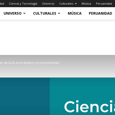
dad
Ciencia y Tecnología
Universo
Culturales
Música
Peruanidad
UNIVERSO
CULTURALES
MÚSICA
PERUANIDAD
r de la IA en el diseño y el conocimiento