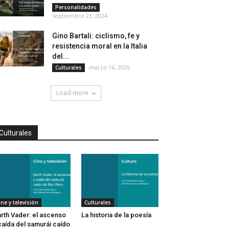
Personalidades
septiembre 23, 2024
Gino Bartali: ciclismo, fe y
resistencia moral en la Italia
del...
marzo 16, 2026
Culturales
Load more
Culturales
ine y televisión
Culturales
rth Vader: el ascenso
La historia de la poesía
caída del samurái caído