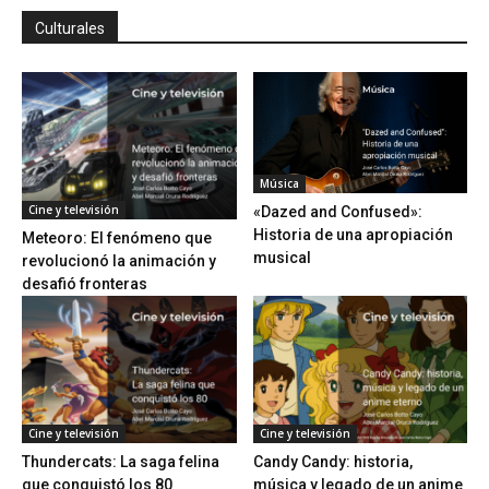
Culturales
Música
Cine y televisión
«Dazed and Confused»:
Historia de una apropiación
Meteoro: El fenómeno que
musical
revolucionó la animación y
desafió fronteras
Cine y televisión
Cine y televisión
Thundercats: La saga felina
Candy Candy: historia,
que conquistó los 80
música y legado de un anime