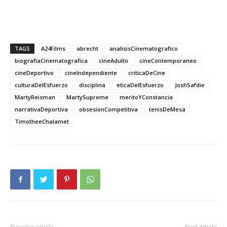
TAGS
A24Films
abrecht
analisisCinematografico
biografiaCinematografica
cineAdulto
cineContemporaneo
cineDeportivo
cineIndependiente
criticaDeCine
culturaDelEsfuerzo
disciplina
eticaDelEsfuerzo
JoshSafdie
MartyReisman
MartySupreme
meritoYConstancia
narrativaDeportiva
obsesionCompetitiva
tenisDeMesa
TimotheeChalamet