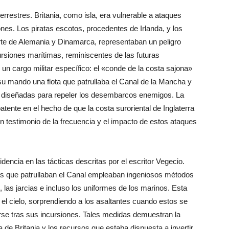
errestres. Britania, como isla, era vulnerable a ataques
nes. Los piratas escotos, procedentes de Irlanda, y los
rte de Alemania y Dinamarca, representaban un peligro
ursiones marítimas, reminiscentes de las futuras
 un cargo militar específico: el «conde de la costa sajona»
o su mando una flota que patrullaba el Canal de la Mancha y
as diseñadas para repeler los desembarcos enemigos. La
ente en el hecho de que la costa suroriental de Inglaterra
n testimonio de la frecuencia y el impacto de estos ataques
encia en las tácticas descritas por el escritor Vegecio.
nas que patrullaban el Canal empleaban ingeniosos métodos
, las jarcias e incluso los uniformes de los marinos. Esta
 el cielo, sorprendiendo a los asaltantes cuando estos se
arse tras sus incursiones. Tales medidas demuestran la
de Britania y los recursos que estaba dispuesta a invertir