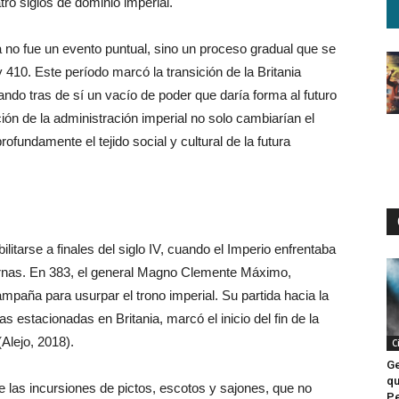
o siglos de dominio imperial.
 no fue un evento puntual, sino un proceso gradual que se
410. Este período marcó la transición de la Britania
ndo tras de sí un vacío de poder que daría forma al futuro
ución de la administración imperial no solo cambiarían el
ofundamente el tejido social y cultural de la futura
itarse a finales del siglo IV, cuando el Imperio enfrentaba
rnas. En 383, el general Magno Clemente Máximo,
ampaña para usurpar el trono imperial. Su partida hacia la
s estacionadas en Britania, marcó el inicio del fin de la
(Alejo, 2018).
C
Ge
qu
te las incursiones de pictos, escotos y sajones, que no
Pe