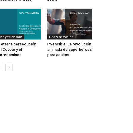
ine y televisión
Cine y televisión
 eterna persecución
Invencible: La revolución
l Coyote y el
animada de superhéroes
orrecaminos
para adultos