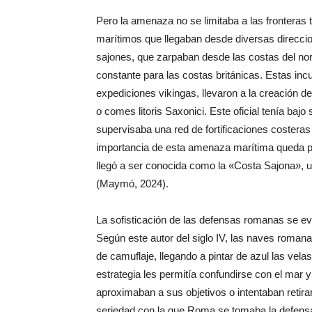
Pero la amenaza no se limitaba a las fronteras t
marítimos que llegaban desde diversas direccio
sajones, que zarpaban desde las costas del no
constante para las costas británicas. Estas inc
expediciones vikingas, llevaron a la creación de
o comes litoris Saxonici. Este oficial tenía baj
supervisaba una red de fortificaciones coster
importancia de esta amenaza marítima queda pat
llegó a ser conocida como la «Costa Sajona», u
(Maymó, 2024).
La sofisticación de las defensas romanas se evid
Según este autor del siglo IV, las naves roma
de camuflaje, llegando a pintar de azul las velas
estrategia les permitía confundirse con el mar y
aproximaban a sus objetivos o intentaban retir
seriedad con la que Roma se tomaba la defensa 