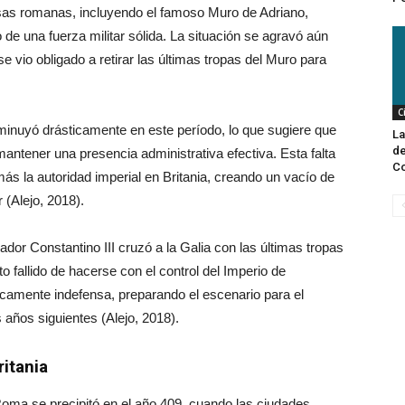
nsas romanas, incluyendo el famoso Muro de Adriano,
 de una fuerza militar sólida. La situación se agravó aún
e vio obligado a retirar las últimas tropas del Muro para
C
minuyó drásticamente en este período, lo que sugiere que
La
de
antener una presencia administrativa efectiva. Esta falta
C
s la autoridad imperial en Britania, creando un vacío de
 (Alejo, 2018).
ador Constantino III cruzó a la Galia con las últimas tropas
o fallido de hacerse con el control del Imperio de
icamente indefensa, preparando el escenario para el
 años siguientes (Alejo, 2018).
itania
 Roma se precipitó en el año 409, cuando las ciudades