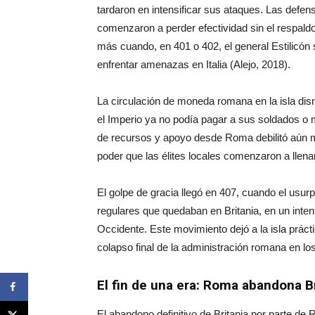
tardaron en intensificar sus ataques. Las defe
comenzaron a perder efectividad sin el respaldo
más cuando, en 401 o 402, el general Estilicón s
enfrentar amenazas en Italia (Alejo, 2018).
La circulación de moneda romana en la isla dis
el Imperio ya no podía pagar a sus soldados o m
de recursos y apoyo desde Roma debilitó aún má
poder que las élites locales comenzaron a llenar
El golpe de gracia llegó en 407, cuando el usurp
regulares que quedaban en Britania, en un intent
Occidente. Este movimiento dejó a la isla práct
colapso final de la administración romana en los
El fin de una era: Roma abandona Br
El abandono definitivo de Britania por parte de