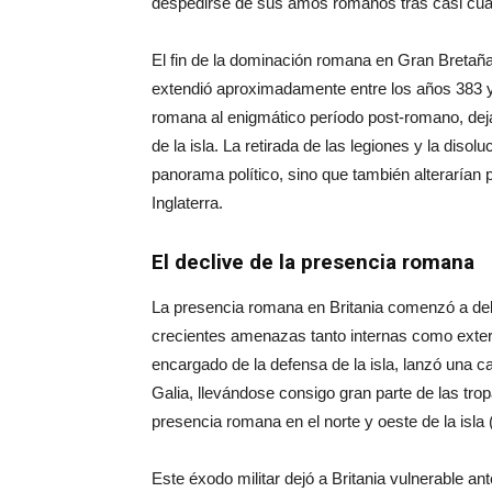
despedirse de sus amos romanos tras casi cuatr
El fin de la dominación romana en Gran Bretaña
extendió aproximadamente entre los años 383 y 
romana al enigmático período post-romano, deja
de la isla. La retirada de las legiones y la disol
panorama político, sino que también alterarían pr
Inglaterra.
El declive de la presencia romana
La presencia romana en Britania comenzó a debil
crecientes amenazas tanto internas como exte
encargado de la defensa de la isla, lanzó una c
Galia, llevándose consigo gran parte de las tropa
presencia romana en el norte y oeste de la isla 
Este éxodo militar dejó a Britania vulnerable an