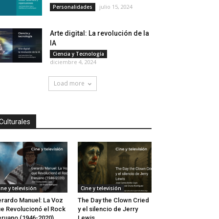
julio 15, 2024
Personalidades
Arte digital: La revolución de la
IA
Ciencia y Tecnología
diciembre 4, 2024
Load more
Culturales
ine y televisión
Cine y televisión
rardo Manuel: La Voz
The Day the Clown Cried
e Revolucionó el Rock
y el silencio de Jerry
ruano (1946-2020)
Lewis