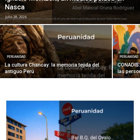
Nasca
julio 28, 2026
PERUANIDAD
PERUANIDAD
La cultura Chancay: la memoria tejida del
CONADIS: 
antiguo Perú
las perso