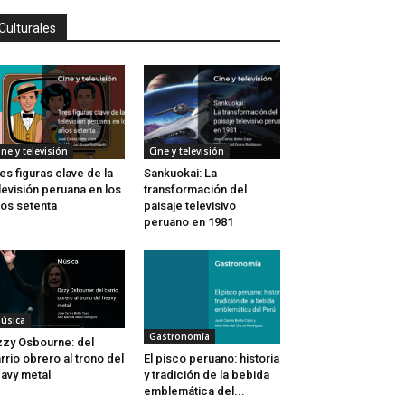
Culturales
ine y televisión
Cine y televisión
es figuras clave de la
Sankuokai: La
levisión peruana en los
transformación del
os setenta
paisaje televisivo
peruano en 1981
úsica
Gastronomía
zy Osbourne: del
rrio obrero al trono del
El pisco peruano: historia
avy metal
y tradición de la bebida
emblemática del...