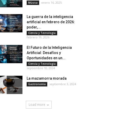
enero 16, 2025
Música
La guerra de la inteligencia
artificial en febrero de 2026:
poder,...
Ciencia y Tecnología
febrero 19, 2026
El Futuro de la Inteligencia
Artificial: Desafíos y
Oportunidades en un...
Ciencia y Tecnología
septiembre 10, 2024
La mazamorra morada
septiembre 3, 2024
Gastronomía
Load more