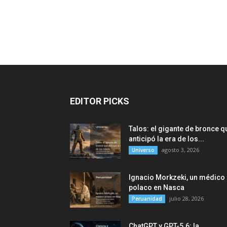
EDITOR PICKS
Talos: el gigante de bronce q
anticipó la era de los...
agosto 3, 2026
Universo
Ignacio Morkzeki, un médico
polaco en Nasca
julio 28, 2026
Peruanidad
ChatGPT y GPT-5.6: la