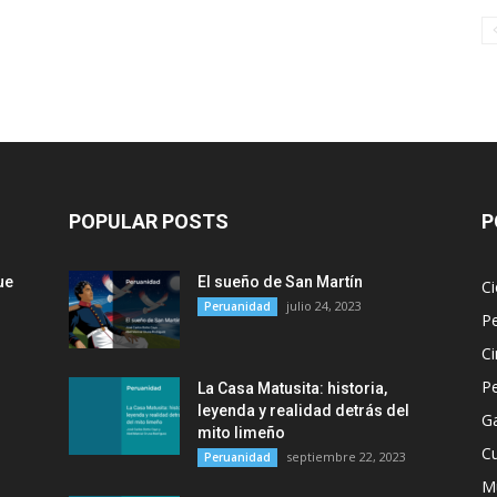
POPULAR POSTS
P
ue
El sueño de San Martín
Ci
julio 24, 2023
Peruanidad
P
Ci
P
La Casa Matusita: historia,
leyenda y realidad detrás del
G
mito limeño
Cu
septiembre 22, 2023
Peruanidad
M