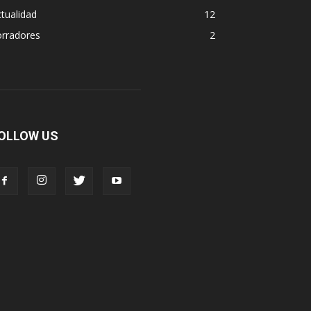
tualidad
12
orradores
2
OLLOW US