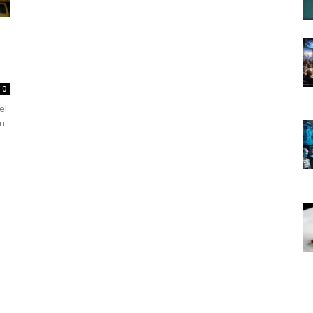
0
el
En