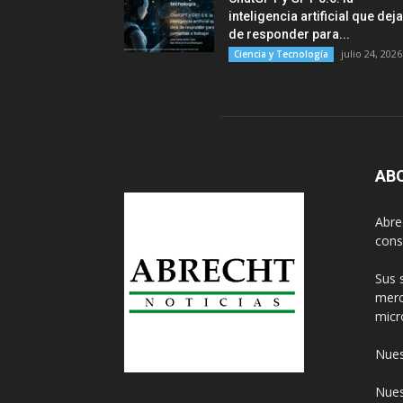
inteligencia artificial que deja
de responder para...
julio 24, 2026
Ciencia y Tecnología
AB
Abre
cons
Sus 
merc
micr
Nues
Nues