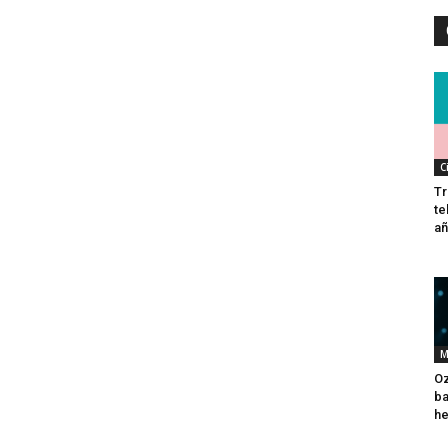
C
Tr
te
añ
M
Oz
ba
he