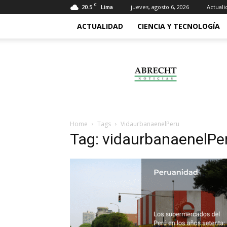
C
20.5
jueves, agosto 6, 2026
Actuali
Lima
ACTUALIDAD
CIENCIA Y TECNOLOGÍA
Abrecht
Home
Tags
VidaurbanaenelPeru
Tag: vidaurbanaenelPe