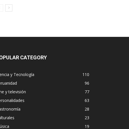
OPULAR CATEGORY
encia y Tecnología
110
eruanidad
96
ne y televisión
77
ersonalidades
63
astronomía
28
lturales
23
úsica
19