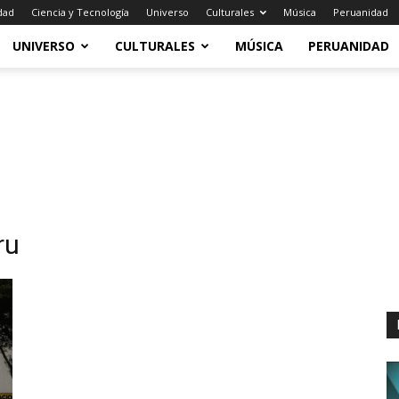
dad
Ciencia y Tecnología
Universo
Culturales
Música
Peruanidad
UNIVERSO
CULTURALES
MÚSICA
PERUANIDAD
ru