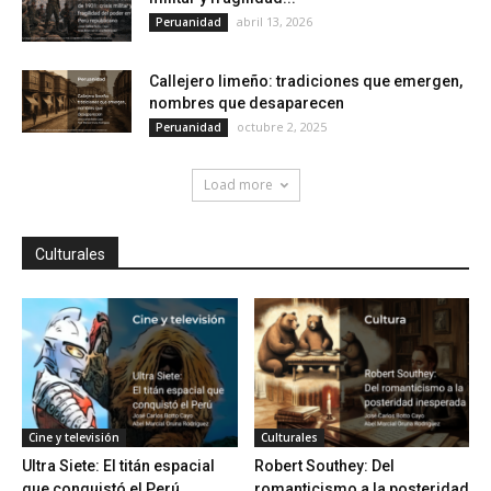
abril 13, 2026
Peruanidad
Callejero limeño: tradiciones que emergen,
nombres que desaparecen
octubre 2, 2025
Peruanidad
Load more
Culturales
Cine y televisión
Culturales
Ultra Siete: El titán espacial
Robert Southey: Del
que conquistó el Perú
romanticismo a la posteridad