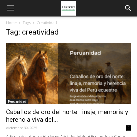
Home
Tags
Creatividad
Tag: creatividad
Peruanidad
Caballos de oro del norte: linaje, memoria y
herencia viva del...
diciembre 30, 2025
0
Artículo de información Jorge Aristides Malqui Espino, José Carlos