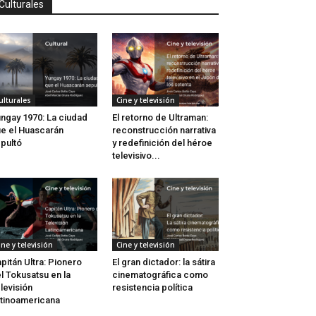
Culturales
ulturales
Cine y televisión
ngay 1970: La ciudad
El retorno de Ultraman:
e el Huascarán
reconstrucción narrativa
pultó
y redefinición del héroe
televisivo...
ine y televisión
Cine y televisión
pitán Ultra: Pionero
El gran dictador: la sátira
l Tokusatsu en la
cinematográfica como
levisión
resistencia política
tinoamericana