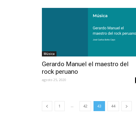
Música
Gerardo Manuel el maestro del
rock peruano
agosto 25, 2020
...
1
42
43
44