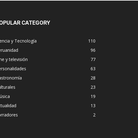
OPULAR CATEGORY
encia y Tecnología
110
eruanidad
96
ne y televisión
77
ersonalidades
63
astronomía
28
lturales
23
úsica
19
tualidad
13
orradores
2