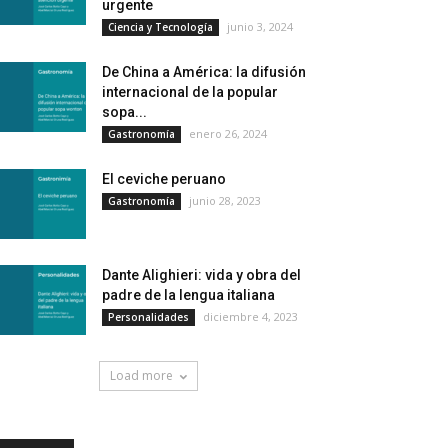
urgente
junio 3, 2024
Ciencia y Tecnología
De China a América: la difusión
internacional de la popular
sopa...
enero 26, 2024
Gastronomía
El ceviche peruano
junio 28, 2023
Gastronomía
Dante Alighieri: vida y obra del
padre de la lengua italiana
diciembre 4, 2023
Personalidades
Load more