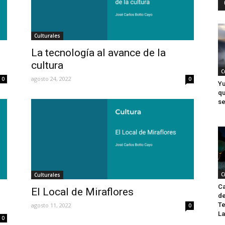
Culturales
La tecnología al avance de la
cultura
C
agosto 24, 2022
0
0
Yu
qu
se
C
Culturales
Ca
El Local de Miraflores
de
Te
agosto 11, 2022
0
La
0