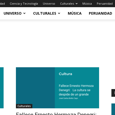
idad
Ciencia y Tecnología
Universo
Culturales
Música
Peruanidad
UNIVERSO
CULTURALES
MÚSICA
PERUANIDAD
Culturales
Fallece Ernesto Hermoza Denegri: