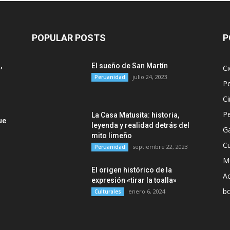
POPULAR POSTS
P
,
El sueño de San Martín
Ci
julio 24, 2023
Peruanidad
P
Ci
P
La Casa Matusita: historia,
ue
leyenda y realidad detrás del
G
mito limeño
Cu
septiembre 22, 2023
Peruanidad
M
El origen histórico de la
Ac
expresión «tirar la toalla»
b
enero 6, 2024
Culturales