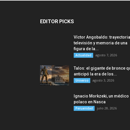
EDITOR PICKS
Víctor Angobaldo: trayectoria
televisión y memoria de una
figura de la...
agosto 7, 2026
Actualidad
Talos: el gigante de bronce q
anticipó la era de los...
agosto 3, 2026
Universo
Ignacio Morkzeki, un médico
polaco en Nasca
julio 28, 2026
Peruanidad