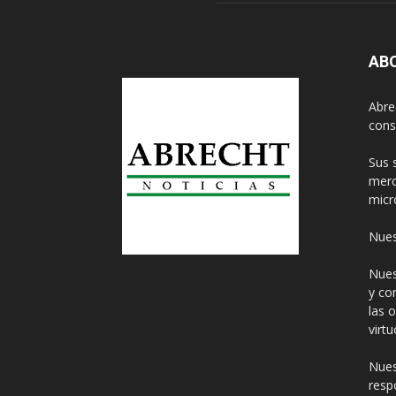
AB
Abre
cons
Sus 
merc
micr
Nues
Nues
y co
las 
virt
Nues
resp