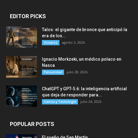
EDITOR PICKS
Talos: el gigante de bronce que anticipó la
era de los...
agosto 3, 2026
Universo
Ignacio Morkzeki, un médico polaco en
Nasca
julio 28, 2026
Peruanidad
ChatGPT y GPT-5.6: la inteligencia artificial
que deja de responder para...
julio 24, 2026
Ciencia y Tecnología
POPULAR POSTS
El sueño de San Martín