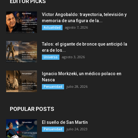
EDITOR PICKS
Víctor Angobaldo: trayectoria, televisión y
memoria de una figura de la...
agosto 7, 2026
Actualidad
Talos: el gigante de bronce que anticipó la
era de los...
agosto 3, 2026
Universo
Ignacio Morkzeki, un médico polaco en
Nasca
julio 28, 2026
Peruanidad
POPULAR POSTS
El sueño de San Martín
julio 24, 2023
Peruanidad