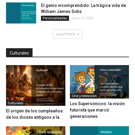
El genio incomprendido: La trágica vida de
William James Sidis
junio 13, 2024
Personalidades
Load more
Culturales
Cine y televisión
Culturales
Los Supersónicos: la visión
futurista que marcó
El origen de los cumpleaños:
generaciones
de los dioses antiguos a la...