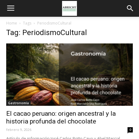
Home
Tags
PeriodismoCultural
Tag: PeriodismoCultural
Gastronomía
El cacao peruano: origen ancestral y la
historia profunda del chocolate
febrero 9, 2026
0
Artículo de información José Carlos Botto Cayo y Abel Marcial