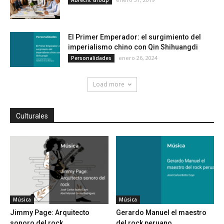
Abrecht Group
El Primer Emperador: el surgimiento del
imperialismo chino con Qin Shihuangdi
enero 26, 2024
Personalidades
Load more
Culturales
Música
Música
Jimmy Page: Arquitecto
Gerardo Manuel el maestro
sonoro del rock
del rock peruano