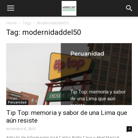
Home
Tags
Modernidaddel50
Tag: modernidaddel50
Peruanidad
Tip Top: memoria y sabor de una Lima que
aún resiste
diciembre 8, 2025
0
Artículo de información José Carlos Botto Cayo y Abel Marcial