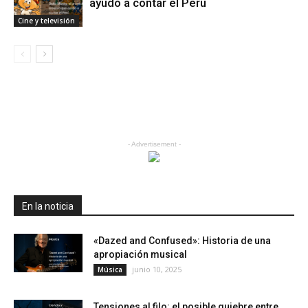
ayudó a contar el Perú
Cine y televisión
- Advertisement -
En la noticia
«Dazed and Confused»: Historia de una
apropiación musical
junio 10, 2025
Música
Tensiones al filo: el posible quiebre entre