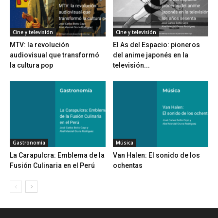
Cine y televisión
Cine y televisión
MTV: la revolución
El As del Espacio: pioneros
audiovisual que transformó
del anime japonés en la
la cultura pop
televisión...
Gastronomía
Música
La Carapulcra: Emblema de la
Van Halen: El sonido de los
Fusión Culinaria en el Perú
ochentas