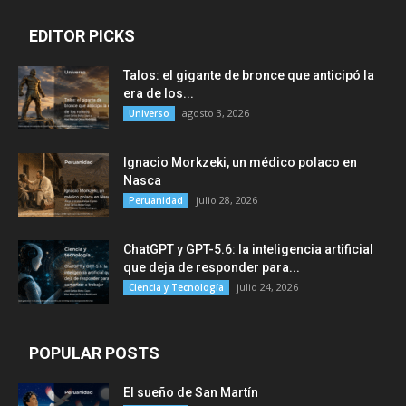
EDITOR PICKS
Talos: el gigante de bronce que anticipó la
era de los...
agosto 3, 2026
Universo
Ignacio Morkzeki, un médico polaco en
Nasca
julio 28, 2026
Peruanidad
ChatGPT y GPT-5.6: la inteligencia artificial
que deja de responder para...
julio 24, 2026
Ciencia y Tecnología
POPULAR POSTS
El sueño de San Martín