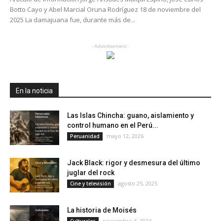
Botto Cayo y Abel Marcial Oruna Rodríguez 18 de noviembre del
2025 La damajuana fue, durante más de...
- Advertisement -
En la noticia
Las Islas Chincha: guano, aislamiento y
control humano en el Perú...
mayo 12, 2026
Peruanidad
Jack Black: rigor y desmesura del último
juglar del rock
agosto 25, 2025
Cine y televisión
La historia de Moisés
noviembre 4, 2024