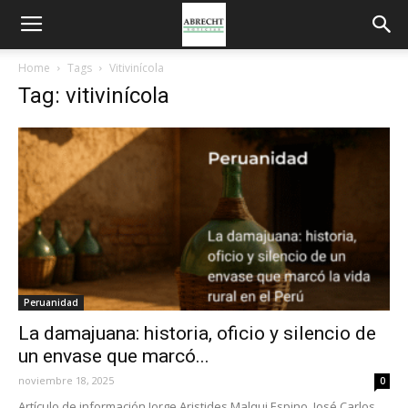
Home
Tags
Vitivinícola
Tag: vitivinícola
Peruanidad
La damajuana: historia, oficio y silencio de
un envase que marcó...
noviembre 18, 2025
0
Artículo de información Jorge Aristides Malqui Espino, José Carlos