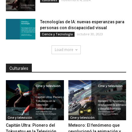
Culturales
Tecnologías de IA: nuevas esperanzas para
personas con discapacidad visual
octubre 30, 2023
Ciencia y Tecnología
Load more
Culturales
Cine y televisión
Cine y televisión
Capitán Ultra: Pionero del
Meteoro: El fenómeno que
Tokusatsu en la Televisión
revolucionó la animación y