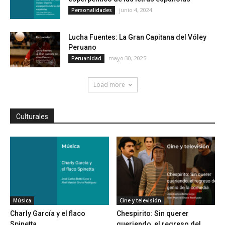
junio 4, 2024
Personalidades
Lucha Fuentes: La Gran Capitana del Vóley
Peruano
mayo 30, 2025
Peruanidad
Load more
Culturales
Música
Cine y televisión
Charly García y el flaco
Chespirito: Sin querer
Spinetta
queriendo, el regreso del