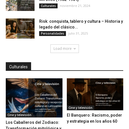
noviembre 21, 2024
Culturales
Risk: conquista, tablero y cultura – Historia y
legado del clásico...
julio 31, 2025
Personalidades
Load more
Culturales
Cine y televisión
Cine y televisión
El Banquero: Racismo, poder
y estrategia en los años 60
Los Caballeros del Zodiaco:
Transformación mitológica y