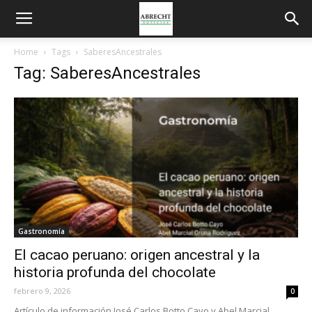
Home
Tags
SaberesAncestrales
Tag: SaberesAncestrales
Gastronomía
El cacao peruano: origen ancestral y la
historia profunda del chocolate
febrero 9, 2026
0
Artículo de información José Carlos Botto Cayo y Abel Marcial