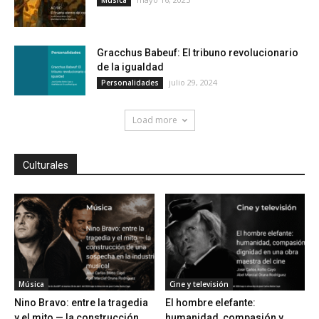
Música
Gracchus Babeuf: El tribuno revolucionario
de la igualdad
julio 29, 2024
Personalidades
Load more
Culturales
Música
Cine y televisión
Nino Bravo: entre la tragedia
El hombre elefante:
y el mito — la construcción...
humanidad, compasión y