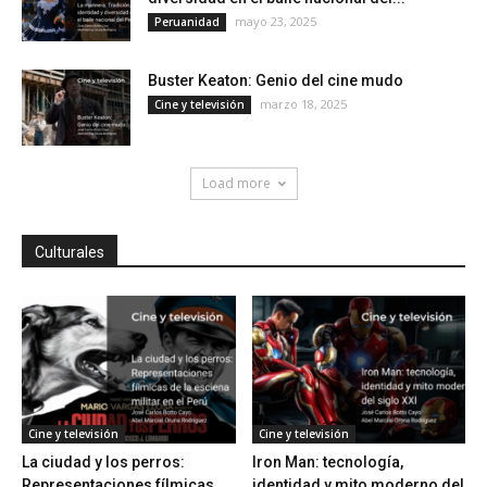
mayo 23, 2025
Peruanidad
Buster Keaton: Genio del cine mudo
marzo 18, 2025
Cine y televisión
Load more
Culturales
Cine y televisión
Cine y televisión
La ciudad y los perros:
Iron Man: tecnología,
Representaciones fílmicas
identidad y mito moderno del