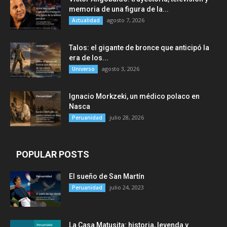
memoria de una figura de la...
agosto 7, 2026
Actualidad
Talos: el gigante de bronce que anticipó la
era de los...
agosto 3, 2026
Universo
Ignacio Morkzeki, un médico polaco en
Nasca
julio 28, 2026
Peruanidad
POPULAR POSTS
El sueño de San Martín
julio 24, 2023
Peruanidad
La Casa Matusita: historia, leyenda y