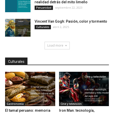
realidad detrás del mito limeño
septiembre 22, 2023
Peruanidad
Vincent Van Gogh: Pasión, color y tormento
abril 2, 2025
Culturales
Load more
Culturales
Gastronomía
Cine y televisión
El tamal peruano: memoria
Iron Man: tecnología,