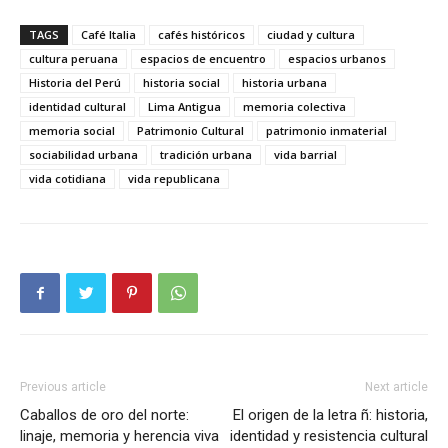
TAGS
Café Italia
cafés históricos
ciudad y cultura
cultura peruana
espacios de encuentro
espacios urbanos
Historia del Perú
historia social
historia urbana
identidad cultural
Lima Antigua
memoria colectiva
memoria social
Patrimonio Cultural
patrimonio inmaterial
sociabilidad urbana
tradición urbana
vida barrial
vida cotidiana
vida republicana
Previous article
Next article
Caballos de oro del norte:
El origen de la letra ñ: historia,
linaje, memoria y herencia viva
identidad y resistencia cultural