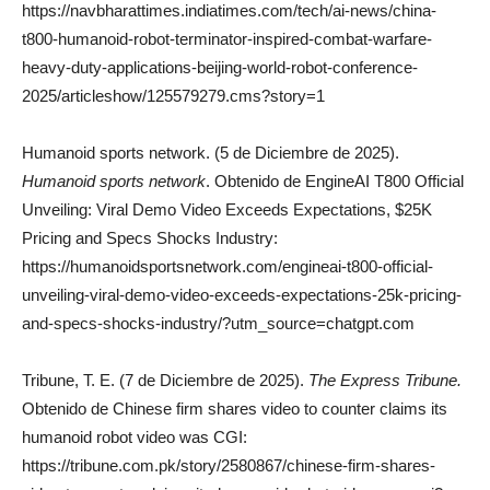
https://navbharattimes.indiatimes.com/tech/ai-news/china-
t800-humanoid-robot-terminator-inspired-combat-warfare-
heavy-duty-applications-beijing-world-robot-conference-
2025/articleshow/125579279.cms?story=1
Humanoid sports network. (5 de Diciembre de 2025).
Humanoid sports network
. Obtenido de EngineAI T800 Official
Unveiling: Viral Demo Video Exceeds Expectations, $25K
Pricing and Specs Shocks Industry:
https://humanoidsportsnetwork.com/engineai-t800-official-
unveiling-viral-demo-video-exceeds-expectations-25k-pricing-
and-specs-shocks-industry/?utm_source=chatgpt.com
Tribune, T. E. (7 de Diciembre de 2025).
The Express Tribune.
Obtenido de Chinese firm shares video to counter claims its
humanoid robot video was CGI:
https://tribune.com.pk/story/2580867/chinese-firm-shares-