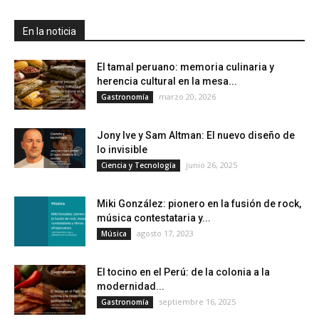
En la noticia
El tamal peruano: memoria culinaria y
herencia cultural en la mesa...
marzo 20, 2026
Gastronomía
Jony Ive y Sam Altman: El nuevo diseño de
lo invisible
junio 26, 2025
Ciencia y Tecnología
Miki González: pionero en la fusión de rock,
música contestataria y...
agosto 17, 2023
Música
El tocino en el Perú: de la colonia a la
modernidad...
septiembre 16, 2025
Gastronomía