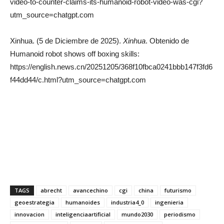
video-to-counter-claims-its-humanoid-robot-video-was-cgi?
utm_source=chatgpt.com
Xinhua. (5 de Diciembre de 2025).
Xinhua
. Obtenido de
Humanoid robot shows off boxing skills:
https://english.news.cn/20251205/368f10fbca0241bbb147f3fd6
f44dd44/c.html?utm_source=chatgpt.com
TAGS
abrecht
avancechino
cgi
china
futurismo
geoestrategia
humanoides
industria4_0
ingenieria
innovacion
inteligenciaartificial
mundo2030
periodismo