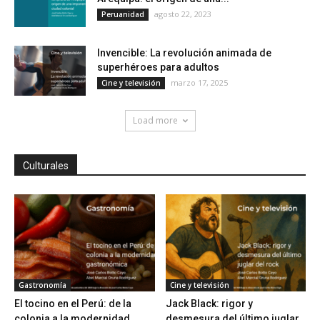
agosto 22, 2023
Peruanidad
Invencible: La revolución animada de
superhéroes para adultos
marzo 17, 2025
Cine y televisión
Load more
Culturales
Gastronomía
Cine y televisión
El tocino en el Perú: de la
Jack Black: rigor y
colonia a la modernidad...
desmesura del último juglar