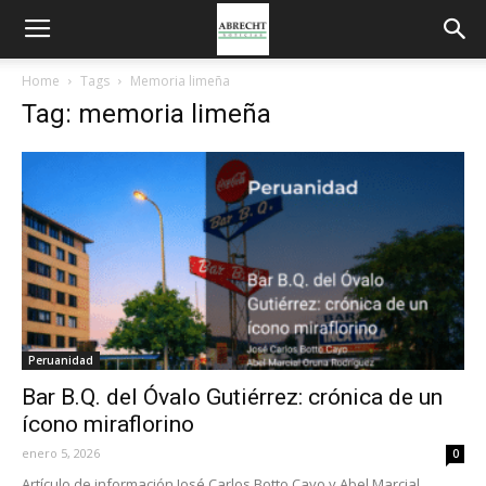
Home
Tags
Memoria limeña
Tag: memoria limeña
Peruanidad
Bar B.Q. del Óvalo Gutiérrez: crónica de un
ícono miraflorino
enero 5, 2026
0
Artículo de información José Carlos Botto Cayo y Abel Marcial