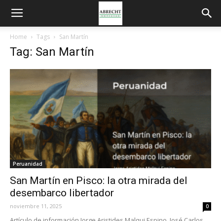
Home
Tags
San Martín
Tag: San Martín
Peruanidad
San Martín en Pisco: la otra mirada del
desembarco libertador
noviembre 11, 2025
0
Artículo de información Jorge Aristides Malqui Espino, José Carlos