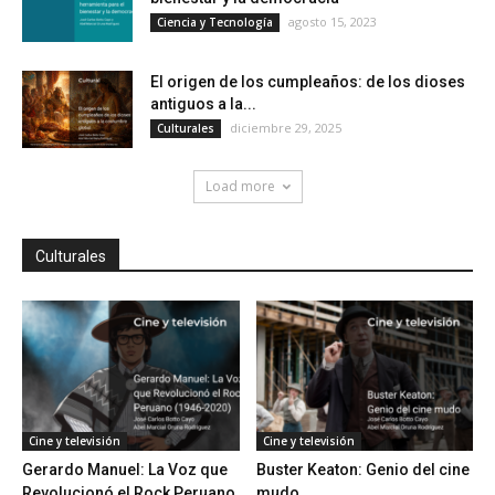
agosto 15, 2023
Ciencia y Tecnología
El origen de los cumpleaños: de los dioses
antiguos a la...
diciembre 29, 2025
Culturales
Load more
Culturales
Cine y televisión
Cine y televisión
Gerardo Manuel: La Voz que
Buster Keaton: Genio del cine
Revolucionó el Rock Peruano
mudo