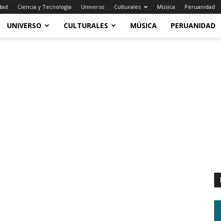
dad
Ciencia y Tecnología
Universo
Culturales
Música
Peruanidad
UNIVERSO
CULTURALES
MÚSICA
PERUANIDAD