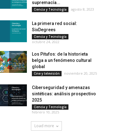
supremacía...
agosto 8, 2023
Ciencia y Tecnología
La primera red social:
SixDegrees
Ciencia y Tecnología
octubre 24, 2022
Los Pitufos: de la historieta
belga a un fenómeno cultural
global
noviembre 20, 2025
Cine y televisión
Ciberseguridad y amenazas
sintéticas: análisis prospectivo
2025
Ciencia y Tecnología
febrero 10, 2025
Load more