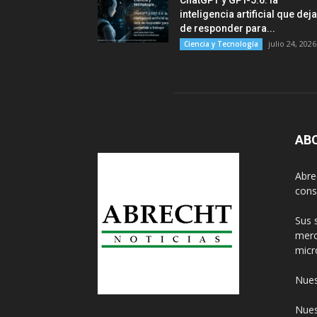
ChatGPT y GPT-5.6: la
inteligencia artificial que deja
de responder para...
julio 24, 2026
Ciencia y Tecnología
AB
Abre
cons
Sus 
merc
micr
Nues
Nues