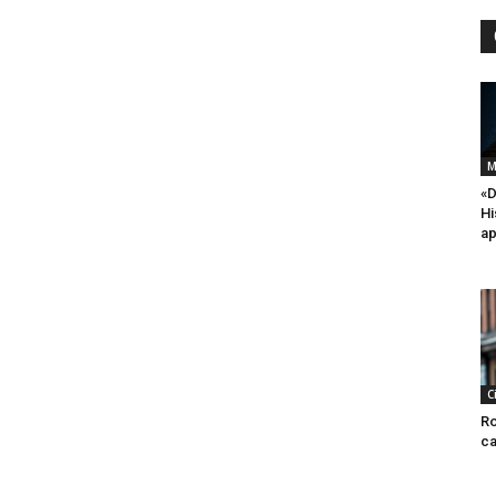
M
«D
Hi
ap
C
Ro
ca