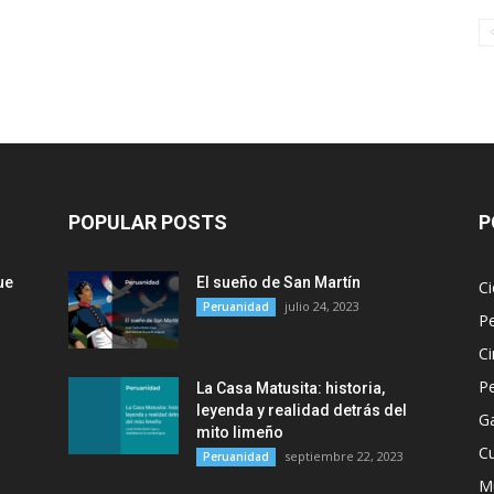
POPULAR POSTS
P
ue
El sueño de San Martín
Ci
julio 24, 2023
Peruanidad
P
Ci
P
La Casa Matusita: historia,
leyenda y realidad detrás del
G
mito limeño
Cu
septiembre 22, 2023
Peruanidad
M