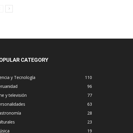
OPULAR CATEGORY
encia y Tecnología
110
eruanidad
96
ne y televisión
77
ersonalidades
63
astronomía
28
lturales
23
úsica
19