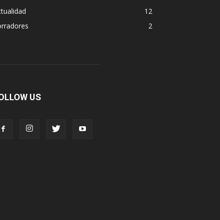
tualidad
12
orradores
2
OLLOW US