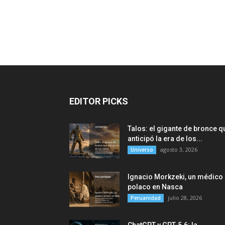
EDITOR PICKS
Talos: el gigante de bronce q
anticipó la era de los...
agosto 3, 2026
Universo
Ignacio Morkzeki, un médico
polaco en Nasca
julio 28, 2026
Peruanidad