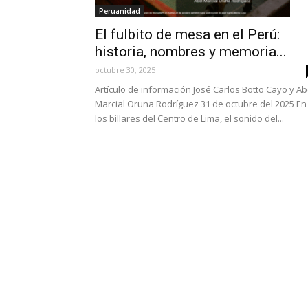
Peruanidad
El fulbito de mesa en el Perú:
historia, nombres y memoria...
octubre 30, 2025
Artículo de información José Carlos Botto Cayo y Ab
Marcial Oruna Rodríguez 31 de octubre del 2025 En
los billares del Centro de Lima, el sonido del...