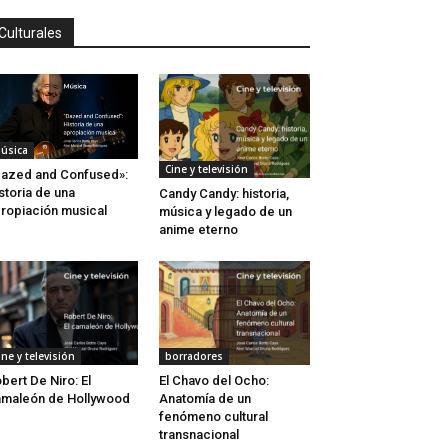
Culturales
úsica
Cine y televisión
azed and Confused»:
storia de una
Candy Candy: historia,
ropiación musical
música y legado de un
anime eterno
ine y televisión
borradores
bert De Niro: El
El Chavo del Ocho:
maleón de Hollywood
Anatomía de un
fenómeno cultural
transnacional