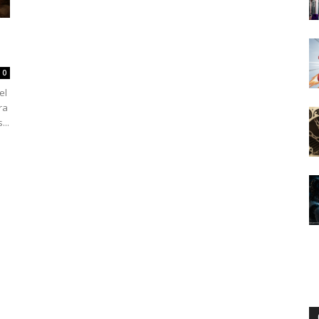
0
el
ra
...