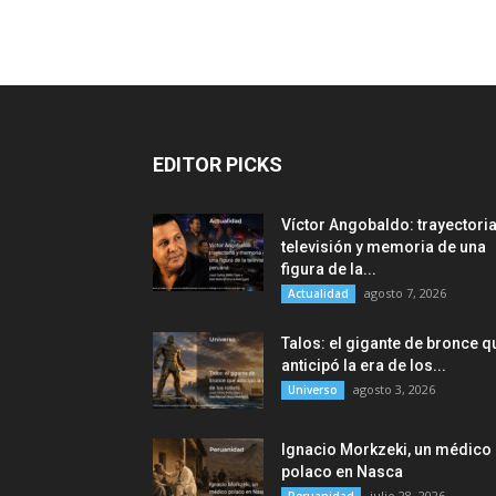
EDITOR PICKS
Víctor Angobaldo: trayectoria
televisión y memoria de una
figura de la...
agosto 7, 2026
Actualidad
Talos: el gigante de bronce q
anticipó la era de los...
agosto 3, 2026
Universo
Ignacio Morkzeki, un médico
polaco en Nasca
julio 28, 2026