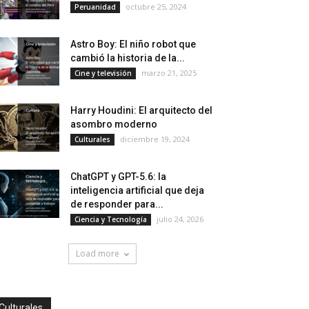
octubre 25, 2024
Peruanidad
Astro Boy: El niño robot que
cambió la historia de la...
marzo 21, 2025
Cine y televisión
Harry Houdini: El arquitecto del
asombro moderno
diciembre 19, 2024
Culturales
ChatGPT y GPT-5.6: la
inteligencia artificial que deja
de responder para...
julio 24, 2026
Ciencia y Tecnología
Load more
Culturales