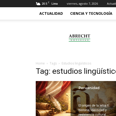
C
20.5
viernes, agosto 7, 2026
Actual
Lima
ACTUALIDAD
CIENCIA Y TECNOLOGÍA
Abrecht
Home
Tags
Estudios lingüísticos
Tag: estudios lingüísti