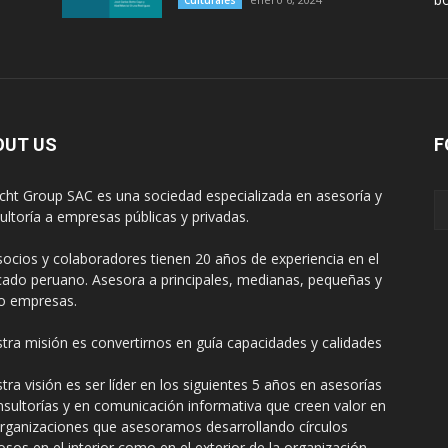
Culturales
OUT US
F
cht Group SAC es una sociedad especializada en asesoría y
ultoría a empresas públicas y privadas.
socios y colaboradores tienen 20 años de experiencia en el
ado peruano. Asesora a principales, medianas, pequeñas y
o empresas.
tra misión es convertirnos en guía capacidades y calidades
tra visión es ser líder en los siguientes 5 años en asesorías
nsultorías y en comunicación informativa que creen valor en
organizaciones que asesoramos desarrollando círculos
uosos en el interior como en el exterior de la organización.