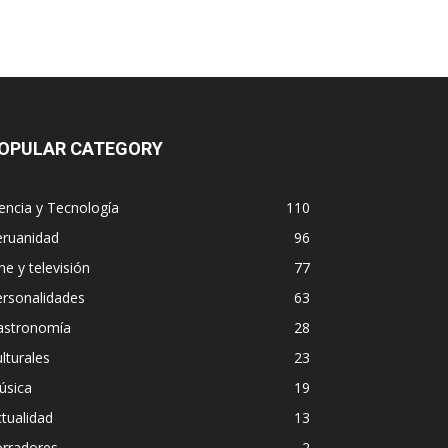
OPULAR CATEGORY
encia y Tecnología
110
eruanidad
96
ne y televisión
77
ersonalidades
63
astronomía
28
lturales
23
úsica
19
tualidad
13
orradores
2