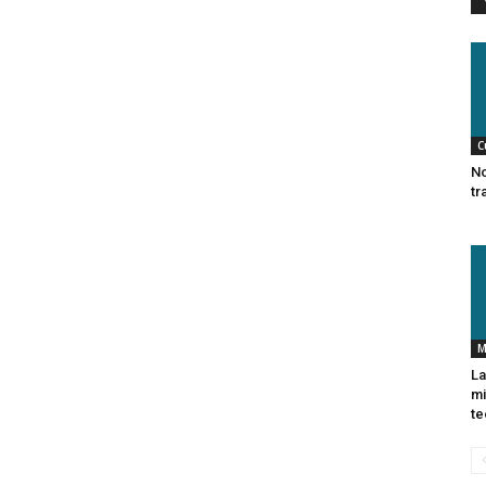
C
No
tr
M
La
mi
te