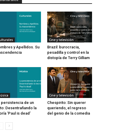
ulturales
Cine y televisión
mbres y Apellidos. Su
Brazil: burocracia,
ascendencia
pesadilla y control en la
distopía de Terry Gilliam
úsica
Cine y televisión
 persistencia de un
Chespirito: Sin querer
to: Desentrañando la
queriendo, el regreso
oría ‘Paul is dead’
del genio de la comedia