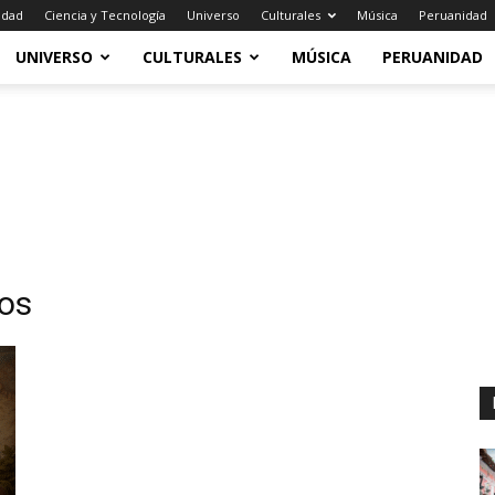
idad
Ciencia y Tecnología
Universo
Culturales
Música
Peruanidad
UNIVERSO
CULTURALES
MÚSICA
PERUANIDAD
cos