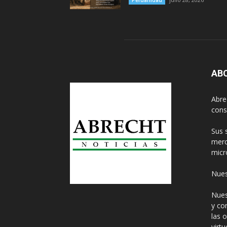
Peruanidad
AB
Abre
cons
Sus 
merc
micr
Nues
Nues
y co
las 
virt