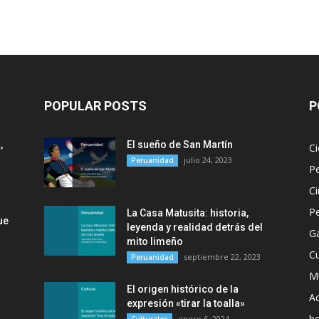
POPULAR POSTS
P
,
El sueño de San Martín
Ci
julio 24, 2023
Peruanidad
P
Ci
P
La Casa Matusita: historia,
ue
leyenda y realidad detrás del
G
mito limeño
Cu
septiembre 22, 2023
Peruanidad
M
El origen histórico de la
Ac
expresión «tirar la toalla»
b
enero 6, 2024