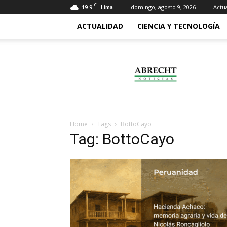
C
19.9
domingo, agosto 9, 2026
Actu
Lima
ACTUALIDAD
CIENCIA Y TECNOLOGÍA
Abrecht
Home
Tags
BottoCayo
Tag: BottoCayo