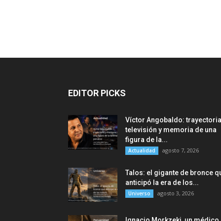
EDITOR PICKS
Víctor Angobaldo: trayectoria
televisión y memoria de una
figura de la...
agosto 7, 2026
Actualidad
Talos: el gigante de bronce q
anticipó la era de los...
agosto 3, 2026
Universo
Ignacio Morkzeki, un médico