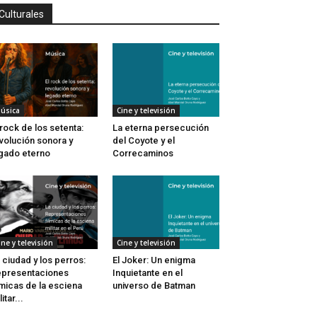
Culturales
úsica
Cine y televisión
 rock de los setenta:
La eterna persecución
volución sonora y
del Coyote y el
gado eterno
Correcaminos
ine y televisión
Cine y televisión
 ciudad y los perros:
El Joker: Un enigma
presentaciones
Inquietante en el
lmicas de la esciena
universo de Batman
litar...