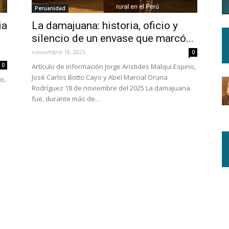
Peruanidad
ia
La damajuana: historia, oficio y
silencio de un envase que marcó...
noviembre 18, 2025
0
0
Artículo de información Jorge Aristides Malqui Espino,
José Carlos Botto Cayo y Abel Marcial Oruna
o,
Rodríguez 18 de noviembre del 2025 La damajuana
fue, durante más de...
r