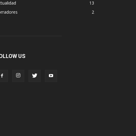
tualidad
13
orradores
2
OLLOW US