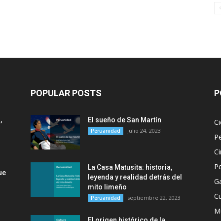
POPULAR POSTS
P
,
El sueño de San Martín
Ci
julio 24, 2023
Peruanidad
P
Ci
P
La Casa Matusita: historia,
ue
leyenda y realidad detrás del
G
mito limeño
Cu
septiembre 22, 2023
Peruanidad
M
El origen histórico de la