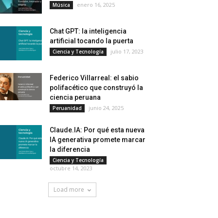
enero 16, 2025
Música
Chat GPT: la inteligencia
artificial tocando la puerta
julio 17, 2023
Ciencia y Tecnología
Federico Villarreal: el sabio
polifacético que construyó la
ciencia peruana
junio 24, 2025
Peruanidad
Claude.IA: Por qué esta nueva
IA generativa promete marcar
la diferencia
Ciencia y Tecnología
octubre 14, 2023
Load more