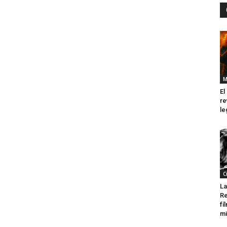
M
El
re
le
C
La
Re
fí
mi