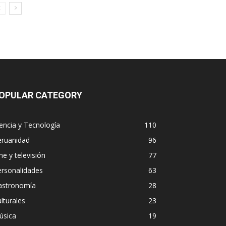
OPULAR CATEGORY
encia y Tecnología
110
eruanidad
96
ne y televisión
77
ersonalidades
63
astronomía
28
lturales
23
úsica
19