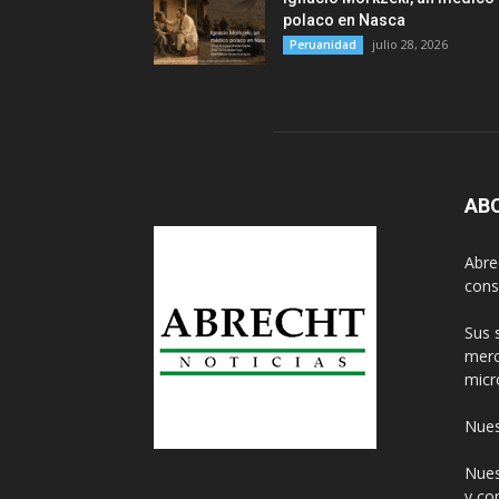
polaco en Nasca
julio 28, 2026
Peruanidad
AB
Abre
cons
Sus 
merc
micr
Nues
Nues
y co