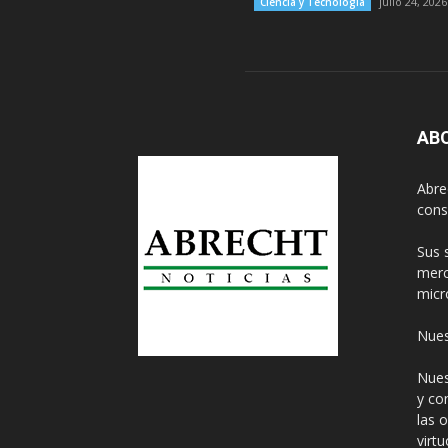
julio 24, 2026
Ciencia y Tecnología
AB
Abre
cons
Sus 
merc
micr
Nues
Nues
y co
las 
virt