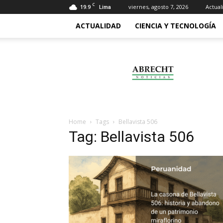
C
19.9
viernes, agosto 7, 2026
Actual
Lima
ACTUALIDAD
CIENCIA Y TECNOLOGÍA
Abrecht
Home
Tags
Bellavista 506
Tag: Bellavista 506