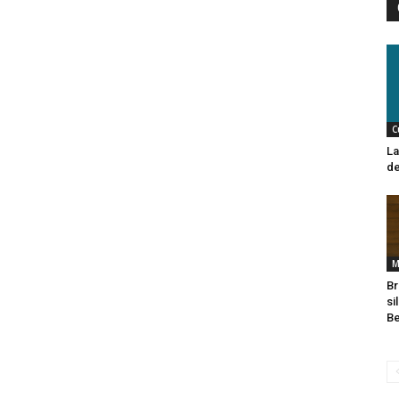
C
La
de
M
Br
si
Be