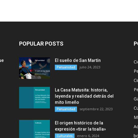
POPULAR POSTS
P
ue
El sueño de San Martín
Ci
julio 24, 2023
Peruanidad
P
Ci
P
La Casa Matusita: historia,
leyenda y realidad detrás del
G
mito limeño
Cu
septiembre 22, 2023
Peruanidad
M
El origen histórico de la
Ac
expresión «tirar la toalla»
b
enero 6, 2024
Culturales