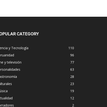
OPULAR CATEGORY
encia y Tecnología
110
eruanidad
96
ne y televisión
77
ersonalidades
63
astronomía
28
lturales
23
úsica
19
tualidad
12
orradores
2