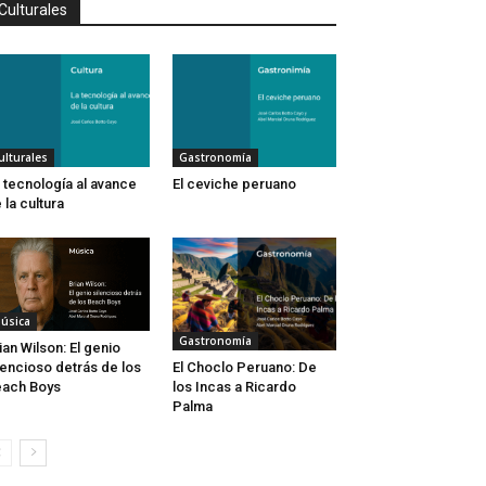
Culturales
ulturales
Gastronomía
 tecnología al avance
El ceviche peruano
 la cultura
úsica
Gastronomía
ian Wilson: El genio
lencioso detrás de los
El Choclo Peruano: De
ach Boys
los Incas a Ricardo
Palma