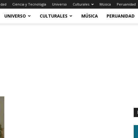
idad
Ciencia y Tecnología
Universo
Culturales
Música
Peruanidad
UNIVERSO
CULTURALES
MÚSICA
PERUANIDAD