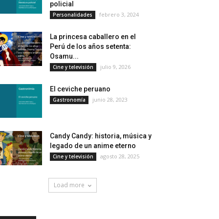
policial
febrero 3, 2024
Personalidades
La princesa caballero en el
Perú de los años setenta:
Osamu...
julio 9, 2026
Cine y televisión
El ceviche peruano
junio 28, 2023
Gastronomía
Candy Candy: historia, música y
legado de un anime eterno
agosto 28, 2025
Cine y televisión
Load more