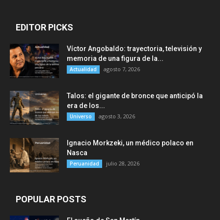
EDITOR PICKS
Víctor Angobaldo: trayectoria, televisión y
memoria de una figura de la...
agosto 7, 2026
Actualidad
Talos: el gigante de bronce que anticipó la
era de los...
agosto 3, 2026
Universo
Ignacio Morkzeki, un médico polaco en
Nasca
julio 28, 2026
Peruanidad
POPULAR POSTS