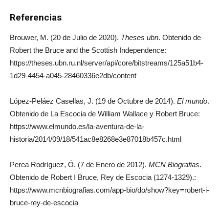
Referencias
Brouwer, M. (20 de Julio de 2020).
Theses ubn
. Obtenido de
Robert the Bruce and the Scottish Independence:
https://theses.ubn.ru.nl/server/api/core/bitstreams/125a51b4-
1d29-4454-a045-28460336e2db/content
López-Peláez Casellas, J. (19 de Octubre de 2014).
El mundo
.
Obtenido de La Escocia de William Wallace y Robert Bruce:
https://www.elmundo.es/la-aventura-de-la-
historia/2014/09/18/541ac8e8268e3e87018b457c.html
Perea Rodríguez, Ó. (7 de Enero de 2012).
MCN Biografias
.
Obtenido de Robert I Bruce, Rey de Escocia (1274-1329).:
https://www.mcnbiografias.com/app-bio/do/show?key=robert-i-
bruce-rey-de-escocia