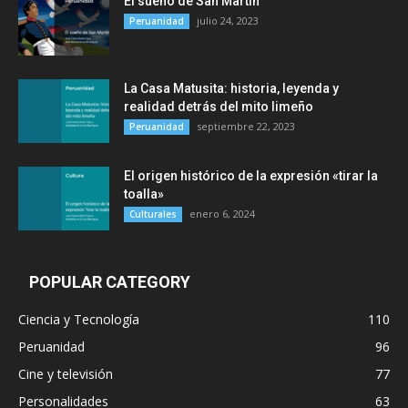
El sueño de San Martín
julio 24, 2023
Peruanidad
La Casa Matusita: historia, leyenda y
realidad detrás del mito limeño
septiembre 22, 2023
Peruanidad
El origen histórico de la expresión «tirar la
toalla»
enero 6, 2024
Culturales
POPULAR CATEGORY
Ciencia y Tecnología
110
Peruanidad
96
Cine y televisión
77
Personalidades
63