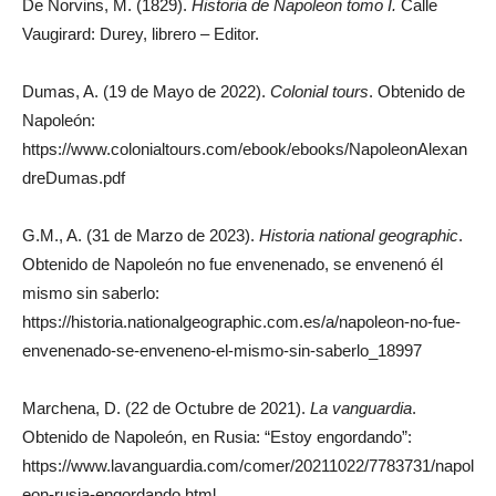
De Norvins, M. (1829).
Historia de Napoleon tomo I.
Calle
Vaugirard: Durey, librero – Editor.
Dumas, A. (19 de Mayo de 2022).
Colonial tours
. Obtenido de
Napoleón:
https://www.colonialtours.com/ebook/ebooks/NapoleonAlexan
dreDumas.pdf
G.M., A. (31 de Marzo de 2023).
Historia national geographic
.
Obtenido de Napoleón no fue envenenado, se envenenó él
mismo sin saberlo:
https://historia.nationalgeographic.com.es/a/napoleon-no-fue-
envenenado-se-enveneno-el-mismo-sin-saberlo_18997
Marchena, D. (22 de Octubre de 2021).
La vanguardia
.
Obtenido de Napoleón, en Rusia: “Estoy engordando”:
https://www.lavanguardia.com/comer/20211022/7783731/napol
eon-rusia-engordando.html