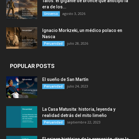
Talos: el gigante de bronce que anticipó la
era de los...
agosto 3, 2026
Universo
Ignacio Morkzeki, un médico polaco en
Nasca
julio 28, 2026
Peruanidad
POPULAR POSTS
El sueño de San Martín
julio 24, 2023
Peruanidad
La Casa Matusita: historia, leyenda y
realidad detrás del mito limeño
septiembre 22, 2023
Peruanidad